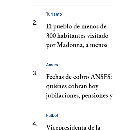
Video
Turismo
2.
El pueblo de menos de
300 habitantes visitado
por Madonna, a menos
de 2 horas de CABA
Anses
3.
Fechas de cobro ANSES:
quiénes cobran hoy
jubilaciones, pensiones y
AUH hoy
Fútbol
4.
Vicepresidenta de la