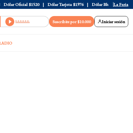
ólar Oficial
$1520
Dólar Tarjeta
$1976
Dólar Blue
$1530
La Feria
Dól
Suscribite por $10.000
Iniciar sesión
RADIO