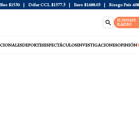
e
$1530
Dólar CCL
$1577.3
Euro
$1688.03
Riesgo País
408
D
EL DESTAPE
RADIO
CIONALES
DEPORTES
ESPECTÁCULOS
INVESTIGACIONES
OPINIÓN