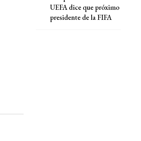
UEFA dice que próximo
presidente de la FIFA
debe ser un "guardián
del deporte"