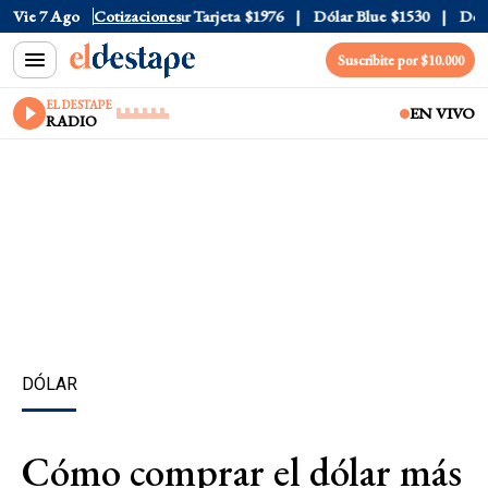
 Oficial
Vie 7 Ago
$1520
Cotizaciones
Dólar Tarjeta
$1976
Dólar Blue
$1530
Dólar 
Suscribite por $10.000
EL DESTAPE
EN VIVO
RADIO
DÓLAR
Cómo comprar el dólar más