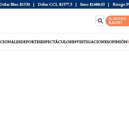
ar Blue
$1530
Dólar CCL
$1577.3
Euro
$1688.03
Riesgo País
EL DESTAPE
RADIO
CIONALES
DEPORTES
ESPECTÁCULOS
INVESTIGACIONES
OPINIÓN