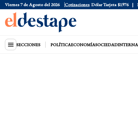
Viernes 7 de Agosto del 2026
Dólar Oficial
Cotizaciones
$1520
Dólar Tarjeta
$1976
Dól
SECCIONES
POLÍTICA
ECONOMÍA
SOCIEDAD
INTERNA