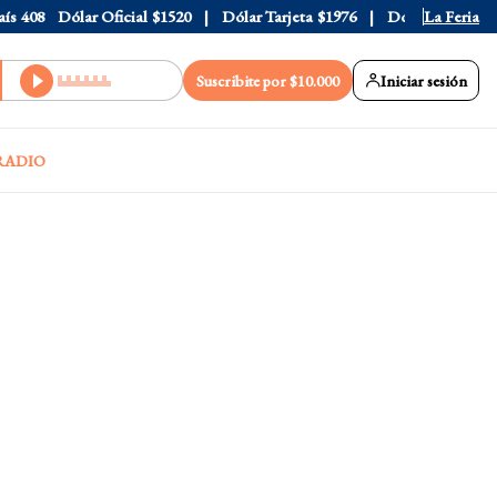
408
Dólar Oficial
$1520
Dólar Tarjeta
$1976
Dólar Blue
La Feria
$1530
Suscribite por $10.000
Iniciar sesión
RADIO