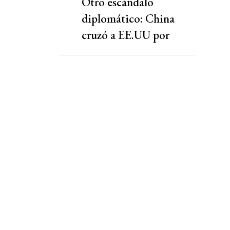
Otro escándalo
diplomático: China
cruzó a EE.UU por
presionar a una
cooperativa Argentina