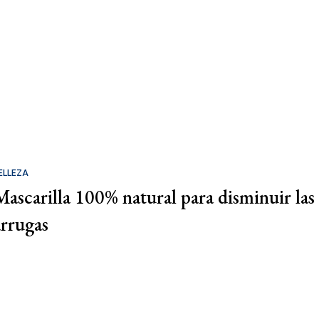
ELLEZA
Mascarilla 100% natural para disminuir las
arrugas