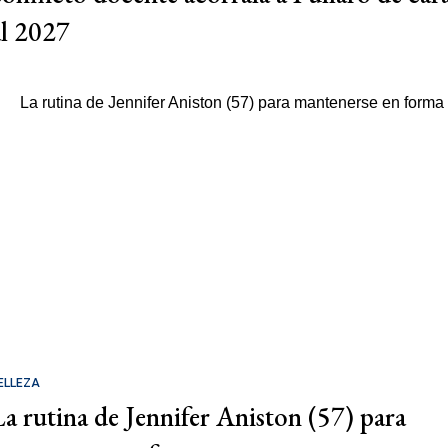
al 2027
ELLEZA
La rutina de Jennifer Aniston (57) para