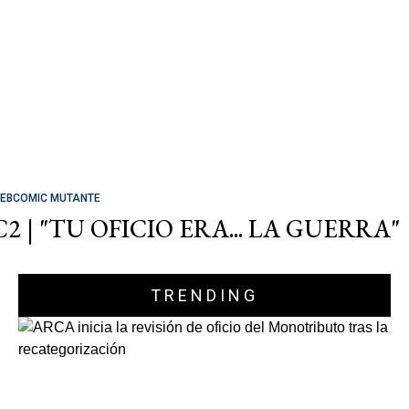
EBCOMIC MUTANTE
C2 | "TU OFICIO ERA... LA GUERRA"
TRENDING