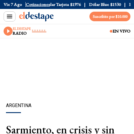
ar Oficial
Vie 7 Ago
$1520
Cotizaciones
Dólar Tarjeta
$1976
Dólar Blue
$1530
Dóla
Suscribite por $10.000
EL DESTAPE
EN VIVO
RADIO
ARGENTINA
Sarmiento, en crisis y sin