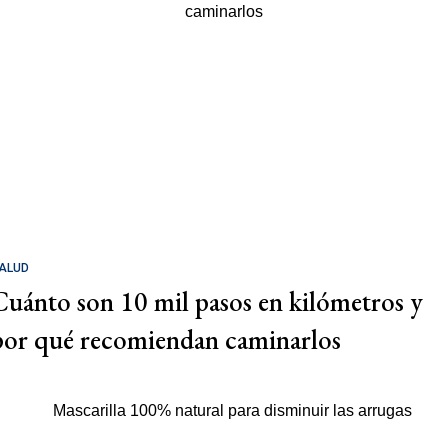
ALUD
Cuánto son 10 mil pasos en kilómetros y
por qué recomiendan caminarlos