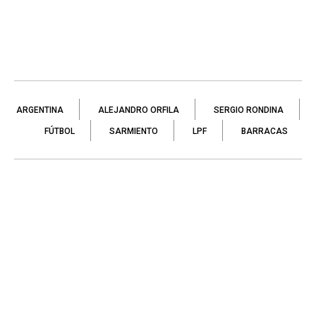
ARGENTINA
ALEJANDRO ORFILA
SERGIO RONDINA
FÚTBOL
SARMIENTO
LPF
BARRACAS