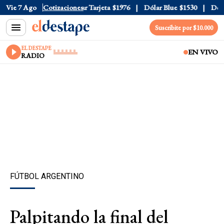
 Oficial
Vie 7 Ago
$1520
Cotizaciones
Dólar Tarjeta
$1976
Dólar Blue
$1530
Dólar 
Suscribite por $10.000
EL DESTAPE
EN VIVO
RADIO
FÚTBOL ARGENTINO
Palpitando la final del