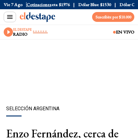
ial
Vie 7 Ago
$1520
Dólar Tarjeta
Cotizaciones
$1976
Dólar Blue
$1530
Dólar CCL
$
Suscribite por $10.000
EL DESTAPE
EN VIVO
RADIO
SELECCIÓN ARGENTINA
Enzo Fernández, cerca de