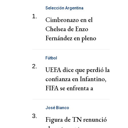
Selección Argentina
1.
Cimbronazo en el
Chelsea de Enzo
Fernández en pleno
mercado de pases
Fútbol
2.
UEFA dice que perdió la
confianza en Infantino,
FIFA se enfrenta a
peticiones de
transparencia
José Bianco
3.
Figura de TN renunció