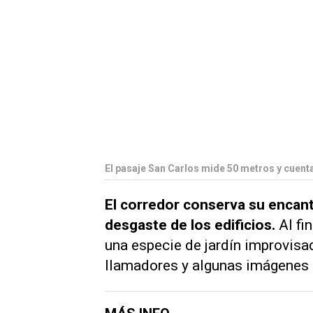
El pasaje San Carlos mide 50 metros y cuenta
El corredor conserva su encanto
desgaste de los edificios.
Al fi
una especie de jardín improvisad
llamadores y algunas imágenes r