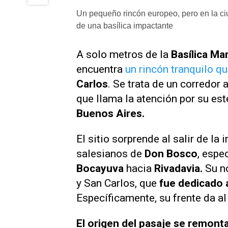
Un pequeño rincón europeo, pero en la ci
de una basílica impactante
A solo metros de la
Basílica Ma
encuentra
un rincón tranquilo q
Carlos
. Se trata de un corredo
que llama la atención por su est
Buenos Aires.
El sitio sorprende al salir de l
salesianos de
Don Bosco
, espe
Bocayuva
hacia
Rivadavia.
Su n
y San Carlos, que
fue dedicado 
Específicamente, su frente da al l
El origen del pasaje se remont