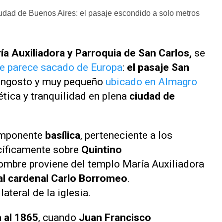
udad de Buenos Aires: el pasaje escondido a solo metros
ría Auxiliadora y Parroquia de San Carlos,
se
ue parece sacado de Europa
:
el pasaje San
r angosto y muy pequeño
ubicado en Almagro
ética y tranquilidad en plena
ciudad de
a imponente
basílica
, perteneciente a los
cíficamente sobre
Quintino
ombre proviene del templo María Auxiliadora
al cardenal Carlo Borromeo
.
ateral de la iglesia.
a al 1865
, cuando
Juan Francisco