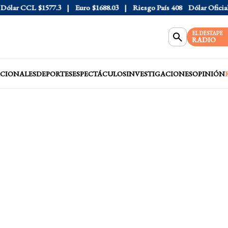
lar CCL
$1577.3
Euro
$1688.03
Riesgo País
408
Dólar Oficial
$1
EL DESTAPE
RADIO
CIONALES
DEPORTES
ESPECTÁCULOS
INVESTIGACIONES
OPINIÓN