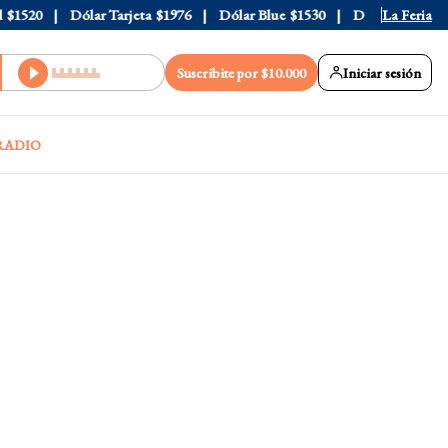
520
Dólar Tarjeta
$1976
Dólar Blue
$1530
Dólar CCL
La Feria
$1577.
Suscribite por $10.000
Iniciar sesión
RADIO