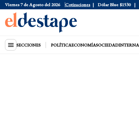
Dólar Oficial
Viernes 7 de Agosto del 2026
$1520
Dólar Tarjeta
Cotizaciones
$1976
Dólar Blue
$1530
Dó
SECCIONES
POLÍTICA
ECONOMÍA
SOCIEDAD
INTERNA