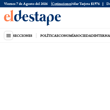
Viernes 7 de Agosto del 2026
Dólar Oficial
$1520
Cotizaciones
Dólar Tarjeta
$1976
Dólar
SECCIONES
POLÍTICA
ECONOMÍA
SOCIEDAD
INTERNA