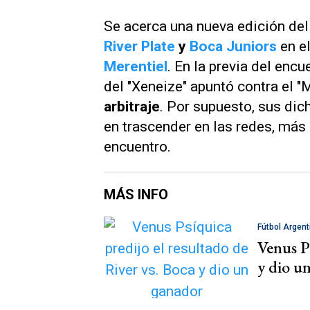
Se acerca
una nueva edición de
River Plate
y
Boca Juniors
en e
Merentiel
. En la previa del enc
del "Xeneize" apuntó contra el "
arbitraje
. Por supuesto, sus dic
en trascender en las redes, más
encuentro.
MÁS INFO
Fútbol Argent
Venus Ps
y dio u