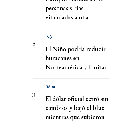
personas sirias
vinculadas a una
presunta red de tráfico
de migrantes
INS
2.
El Niño podría reducir
huracanes en
Norteamérica y limitar
pérdidas, dice el CEO de
Zurich
Dólar
3.
El dólar oficial cerró sin
cambios y bajó el blue,
mientras que subieron
los financieros