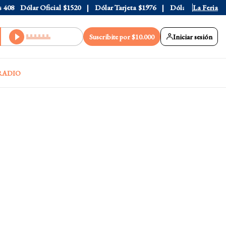
8
Dólar Oficial
$1520
Dólar Tarjeta
$1976
Dólar Blue
La Feria
$1530
Suscribite por $10.000
Iniciar sesión
RADIO