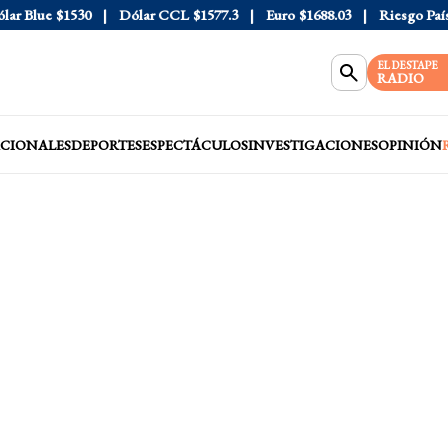
 Blue
$1530
Dólar CCL
$1577.3
Euro
$1688.03
Riesgo País
40
EL DESTAPE
RADIO
CIONALES
DEPORTES
ESPECTÁCULOS
INVESTIGACIONES
OPINIÓN