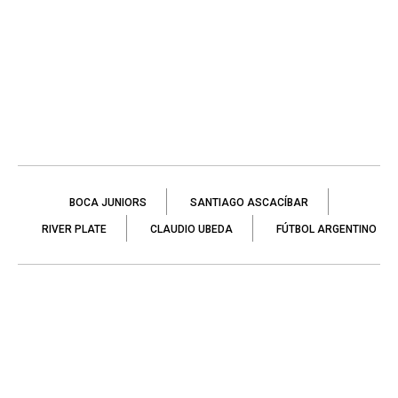
BOCA JUNIORS
SANTIAGO ASCACÍBAR
RIVER PLATE
CLAUDIO UBEDA
FÚTBOL ARGENTINO