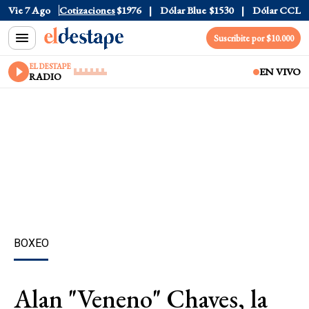
$1520
Vie 7 Ago
Dólar Tarjeta
Cotizaciones
$1976
Dólar Blue
$1530
Dólar CCL
$1577
Suscribite por $10.000
EL DESTAPE
EN VIVO
RADIO
BOXEO
Alan "Veneno" Chaves, la