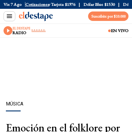
Oficial
Vie 7 Ago
$1520
Cotizaciones
Dólar Tarjeta
$1976
Dólar Blue
$1530
Dólar 
Suscribite por $10.000
EL DESTAPE
EN VIVO
RADIO
MÚSICA
Emoción en el folklore por