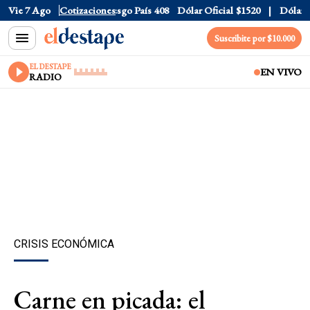
Euro
Vie 7 Ago
$1688.03
Cotizaciones
Riesgo País
408
Dólar Oficial
$1520
Dólar Tarje
Suscribite por $10.000
EL DESTAPE
EN VIVO
RADIO
CRISIS ECONÓMICA
Carne en picada: el