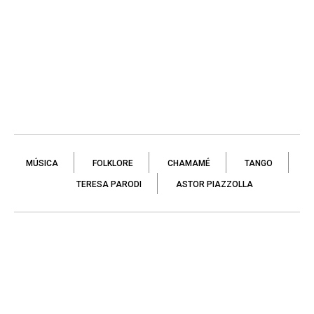
MÚSICA
FOLKLORE
CHAMAMÉ
TANGO
TERESA PARODI
ASTOR PIAZZOLLA