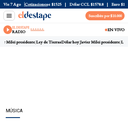
eta
Vie 7 Ago
$1976
Dólar Blue
Cotizaciones
$1525
Dólar CCL
$1578.8
Euro
$1688.0
Suscribite por $10.000
EL DESTAPE
EN VIVO
RADIO
ier Milei presidente
Ley de Tierras
Dólar hoy
Javier Milei presidente
Ley 
MÚSICA