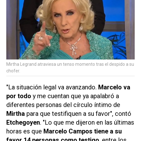
Mirtha Legrand atraviesa un tenso momento tras el despido a su
chofer.
"La situación legal va avanzando.
Marcelo va
por todo
y me cuentan que ya apalabró a
diferentes personas del círculo íntimo de
Mirtha
para que testifiquen a su favor", contó
Etchegoyen
. "Lo que me dijeron en las últimas
horas es que
Marcelo Campos tiene a su
favor 14 personas como testigo
, entre los