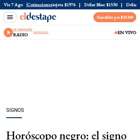
icial
Vie 7 Ago
$1520
Cotizaciones
Dólar Tarjeta
$1976
Dólar Blue
$1530
Dólar CC
Suscribite por $10.000
EL DESTAPE
EN VIVO
RADIO
SIGNOS
Horóscopo negro: el signo