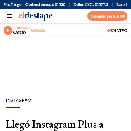
rjeta
Vie 7 Ago
$1976
Cotizaciones
Dólar Blue
$1530
Dólar CCL
$1577.3
Euro
$1688.
Suscribite por $10.000
EL DESTAPE
EN VIVO
RADIO
INSTAGRAM
Llegó Instagram Plus a