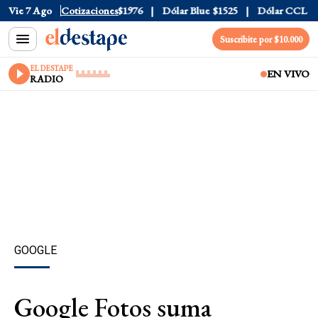
$1520
Vie 7 Ago
Dólar Tarjeta
Cotizaciones
$1976
Dólar Blue
$1525
Dólar CCL
$1574
Suscribite por $10.000
EL DESTAPE
EN VIVO
RADIO
GOOGLE
Google Fotos suma