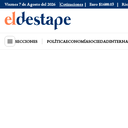
Dólar Blue
Viernes 7 de Agosto del 2026
$1530
Dólar CCL
Cotizaciones
$1577.3
Euro
$1688.03
Riesgo
SECCIONES
POLÍTICA
ECONOMÍA
SOCIEDAD
INTERNA