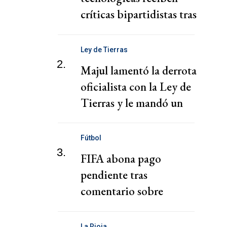
críticas bipartidistas tras
descontrol de agentes de
IA
Ley de Tierras
2.
Majul lamentó la derrota
oficialista con la Ley de
Tierras y le mandó un
mensaje a Milei
Fútbol
3.
FIFA abona pago
pendiente tras
comentario sobre
"chantaje" del presidente
de la Federación Jordana
La Rioja