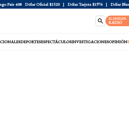
 País
408
Dólar Oficial
$1520
Dólar Tarjeta
$1976
Dólar Blue
$1
EL DESTAPE
RADIO
CIONALES
DEPORTES
ESPECTÁCULOS
INVESTIGACIONES
OPINIÓN