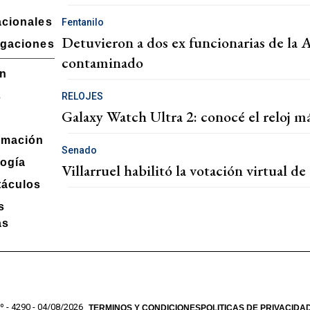
acionales
Fentanilo
Detuvieron a dos ex funcionarias de la 
igaciones
contaminado
ón
s
RELOJES
Galaxy Watch Ultra 2: conocé el reloj 
amación
Senado
ogía
Villarruel habilitó la votación virtual d
táculos
s
as
º - 4290 - 04/08/2026
TERMINOS Y CONDICIONES
POLITICAS DE PRIVACIDA