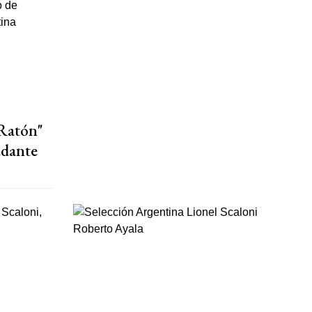
Ratón"
udante