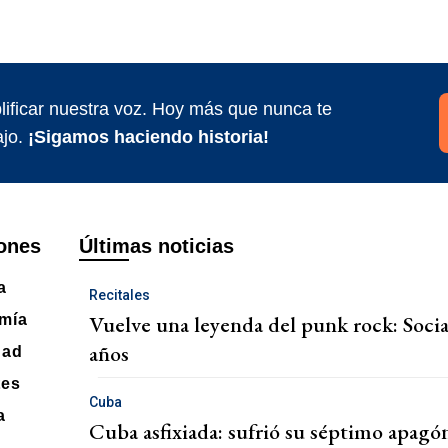
ificar nuestra voz. Hoy más que nunca te
jo.
¡Sigamos haciendo historia!
ones
Últimas noticias
a
Recitales
Vuelve una leyenda del punk rock: Socia
mía
años
dad
tes
Cuba
a
Cuba asfixiada: sufrió su séptimo apagón