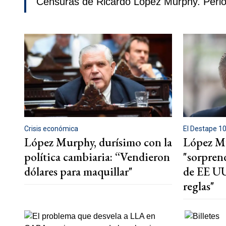
Censuras de Ricardo López Murphy. Peri
Crisis económica
El Destape 1
López Murphy, durísimo con la
López Mu
política cambiaria: “Vendieron
"sorprend
dólares para maquillar"
de EE UU
reglas"