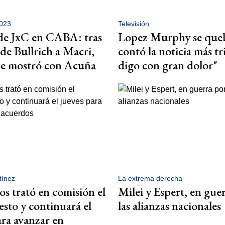
2023
Televisión
de JxC en CABA: tras
Lopez Murphy se que
 de Bullrich a Macri,
contó la noticia más tr
se mostró con Acuña
digo con gran dolor"
ínez
La extrema derecha
s trató en comisión el
Milei y Espert, en gue
sto y continuará el
las alianzas nacionales
ara avanzar en