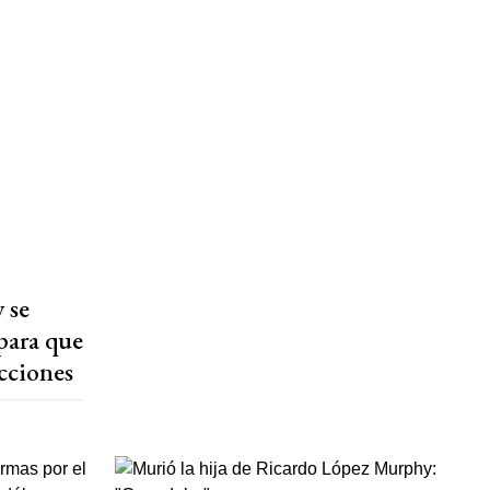
 se
para que
ecciones