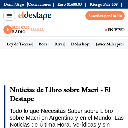
25
Dom 9 Ago
Dólar CCL
Cotizaciones
$1580.7
Euro
$1688.03
Riesgo País
408
Dóla
Suscribite por $10.000
EL DESTAPE
EN VIVO
RADIO
Ley de Tierras
Boca
River
Dólar hoy
Javier Milei preside
Noticias de Libro sobre Macri - El
Destape
Todo lo que Necesitás Saber sobre Libro
sobre Macri en Argentina y en el Mundo. Las
Noticias de Última Hora, Verídicas y sin