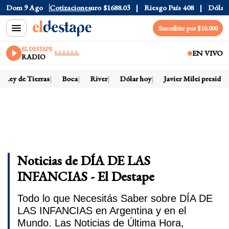
Dólar CCL
Dom 9 Ago
$1580.7
Cotizaciones
Euro
$1688.03
Riesgo País
408
Dólar Ofici
Suscribite por $10.000
EL DESTAPE
EN VIVO
RADIO
Ley de Tierras
Boca
River
Dólar hoy
Javier Milei presidente
Noticias de DÍA DE LAS
INFANCIAS - El Destape
Todo lo que Necesitás Saber sobre DÍA DE
LAS INFANCIAS en Argentina y en el
Mundo. Las Noticias de Última Hora,