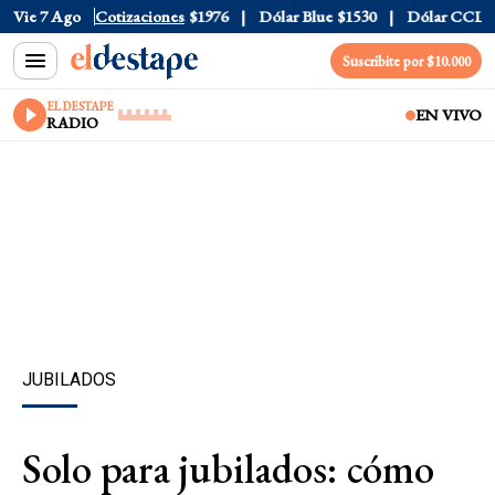
$1520
Vie 7 Ago
Dólar Tarjeta
Cotizaciones
$1976
Dólar Blue
$1530
Dólar CCL
$157
Suscribite por $10.000
EL DESTAPE
EN VIVO
RADIO
JUBILADOS
Solo para jubilados: cómo