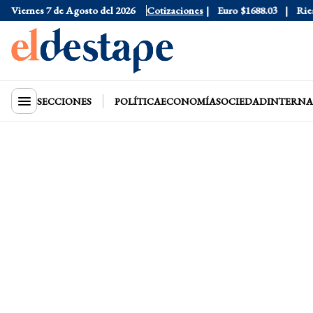
Dólar Blue
Viernes 7 de Agosto del 2026
$1530
Dólar CCL
Cotizaciones
$1577.3
Euro
$1688.03
Riesgo 
SECCIONES
POLÍTICA
ECONOMÍA
SOCIEDAD
INTERNA