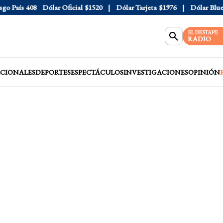
País
408
Dólar Oficial
$1520
Dólar Tarjeta
$1976
Dólar Blue
$1
EL DESTAPE
RADIO
CIONALES
DEPORTES
ESPECTÁCULOS
INVESTIGACIONES
OPINIÓN