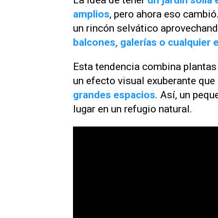
La idea de tener
un jardín solía
amplios
, pero ahora eso cambió
un rincón selvático aprovecha
balcones, galerías o cualquier 
Esta tendencia combina plantas 
un efecto visual exuberante que
grandes espacios
. Así, un peq
lugar en un refugio natural.