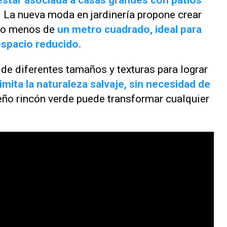
 estar asociada a casas grandes con patios
. La nueva moda en jardinería propone crear
ndo menos de
un metro cuadrado, ideal para
espacio reducido.
de diferentes tamaños y texturas para lograr
imita la naturaleza salvaje, sin necesidad de
ueño rincón verde puede transformar cualquier