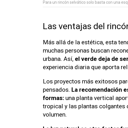
Para un rincón selvático solo basta con una e
Las ventajas del rincó
Más allá de la estética, esta te
muchas personas buscan reconec
urbana. Así,
el verde deja de se
experiencia diaria que aporta re
Los proyectos más exitosos par
pensados.
La recomendación es
formas:
una planta vertical apor
tropical y las plantas colgantes
volumen.