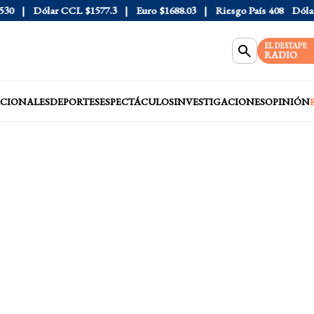
Dólar CCL
$1577.3
Euro
$1688.03
Riesgo País
408
Dólar Of
EL DESTAPE
RADIO
CIONALES
DEPORTES
ESPECTÁCULOS
INVESTIGACIONES
OPINIÓN