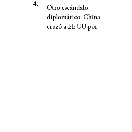
4.
Otro escándalo
diplomático: China
cruzó a EE.UU por
presionar a una
cooperativa Argentina