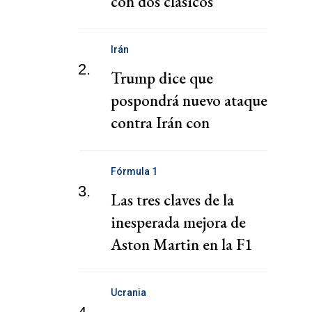
con dos clásicos
Irán
2.
Trump dice que
pospondrá nuevo ataque
contra Irán con
esperanza de alcanzar un
acuerdo rápido
Fórmula 1
3.
Las tres claves de la
inesperada mejora de
Aston Martin en la F1
Ucrania