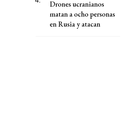
4.
Drones ucranianos
matan a ocho personas
en Rusia y atacan
almacén de Wildberries,
dicen gobernadores