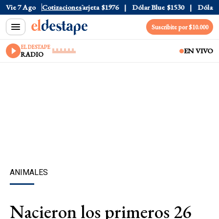
icial
Vie 7 Ago
$1520
Cotizaciones
Dólar Tarjeta
$1976
Dólar Blue
$1530
Dólar CC
Suscribite por $10.000
EL DESTAPE
EN VIVO
RADIO
ANIMALES
Nacieron los primeros 26