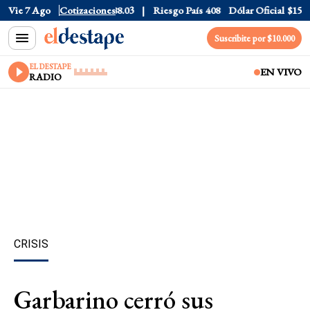
L
$1577.3
Vie 7 Ago
Euro
Cotizaciones
$1688.03
Riesgo País
408
Dólar Oficial
$1520
Suscribite por $10.000
EL DESTAPE
EN VIVO
RADIO
CRISIS
Garbarino cerró sus