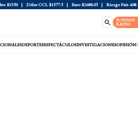
$1530
Dólar CCL
$1577.3
Euro
$1688.03
Riesgo País
408
Dó
EL DESTAPE
RADIO
CIONALES
DEPORTES
ESPECTÁCULOS
INVESTIGACIONES
OPINIÓN