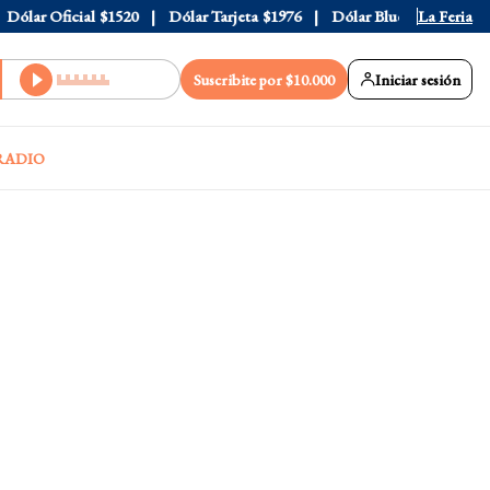
lar Oficial
$1520
Dólar Tarjeta
$1976
Dólar Blue
$1530
La Feria
Dóla
Suscribite por $10.000
Iniciar sesión
RADIO