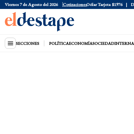
Viernes 7 de Agosto del 2026
Dólar Oficial
$1520
Cotizaciones
Dólar Tarjeta
$1976
Dólar
SECCIONES
POLÍTICA
ECONOMÍA
SOCIEDAD
INTERNA