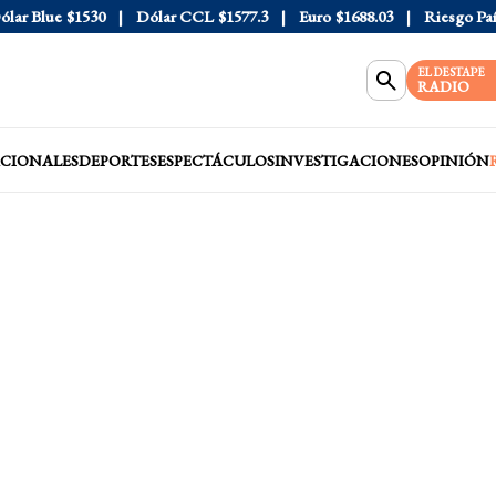
 Blue
$1530
Dólar CCL
$1577.3
Euro
$1688.03
Riesgo País
4
EL DESTAPE
RADIO
CIONALES
DEPORTES
ESPECTÁCULOS
INVESTIGACIONES
OPINIÓN