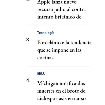
Apple lanza nuevo
recurso judicial contra
intento británico de
acceder a datos cifrados
de usuarios: FT
Tecnología
3.
Porcelánico: la tendencia
que se impone en las
cocinas
EEUU
4.
Míchigan notifica dos
muertes en el brote de
ciclosporiasis en curso