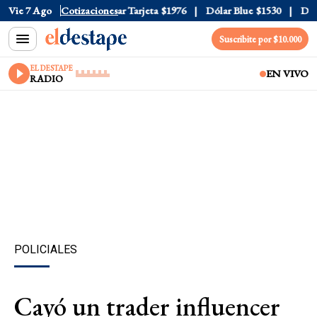
r Oficial
Vie 7 Ago
$1520
Cotizaciones
Dólar Tarjeta
$1976
Dólar Blue
$1530
Dólar 
Suscribite por $10.000
EL DESTAPE
EN VIVO
RADIO
POLICIALES
Cayó un trader influencer