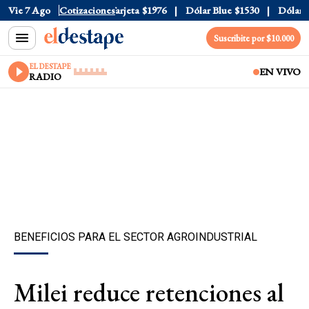
ficial
Vie 7 Ago
$1520
Cotizaciones
Dólar Tarjeta
$1976
Dólar Blue
$1530
Dólar CC
Suscribite por $10.000
EL DESTAPE
EN VIVO
RADIO
BENEFICIOS PARA EL SECTOR AGROINDUSTRIAL
Milei reduce retenciones al