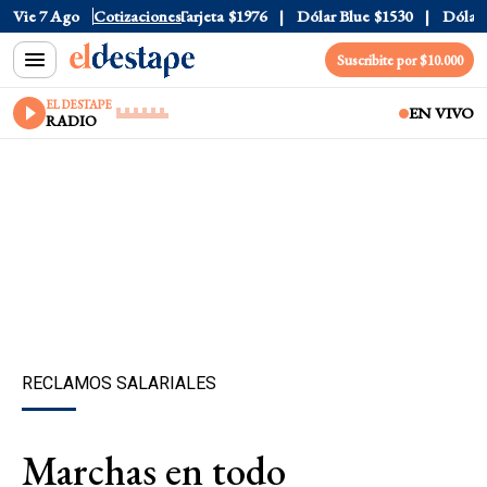
ficial
Vie 7 Ago
$1520
Cotizaciones
Dólar Tarjeta
$1976
Dólar Blue
$1530
Dólar CC
Suscribite por $10.000
EL DESTAPE
EN VIVO
RADIO
RECLAMOS SALARIALES
Marchas en todo