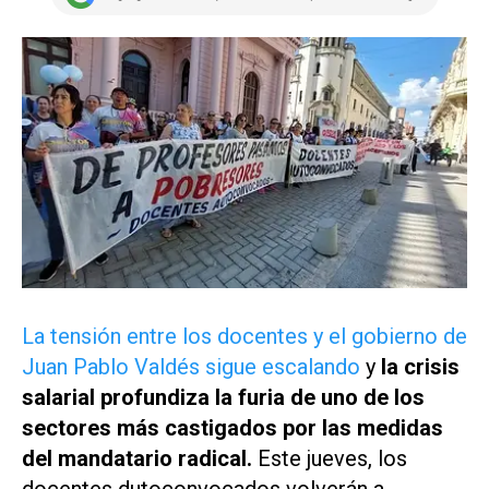
La tensión entre los docentes y el gobierno de
Juan Pablo Valdés sigue escalando
y
la crisis
salarial profundiza la furia de uno de los
sectores más castigados por las medidas
del mandatario radical.
Este jueves, los
docentes dutoconvocados volverán a