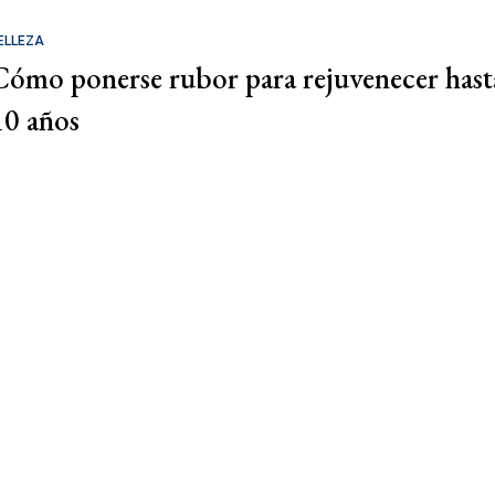
ELLEZA
Cómo ponerse rubor para rejuvenecer hast
10 años