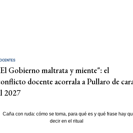
OCENTES
"El Gobierno maltrata y miente": el
conflicto docente acorrala a Pullaro de car
al 2027