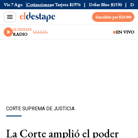
 Oficial
Vie 7 Ago
$1520
Cotizaciones
Dólar Tarjeta
$1976
Dólar Blue
$1530
Dólar 
Suscribite por $10.000
EL DESTAPE
EN VIVO
RADIO
CORTE SUPREMA DE JUSTICIA
La Corte amplió el poder