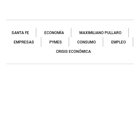
SANTA FE
ECONOMÍA
MAXIMILIANO PULLARO
EMPRESAS
PYMES
CONSUMO
EMPLEO
CRISIS ECONÓMICA