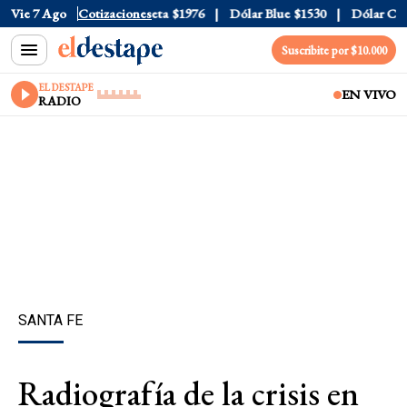
al
Vie 7 Ago
$1520
Dólar Tarjeta
Cotizaciones
$1976
Dólar Blue
$1530
Dólar CCL
$1
Suscribite por $10.000
EL DESTAPE
EN VIVO
RADIO
SANTA FE
Radiografía de la crisis en