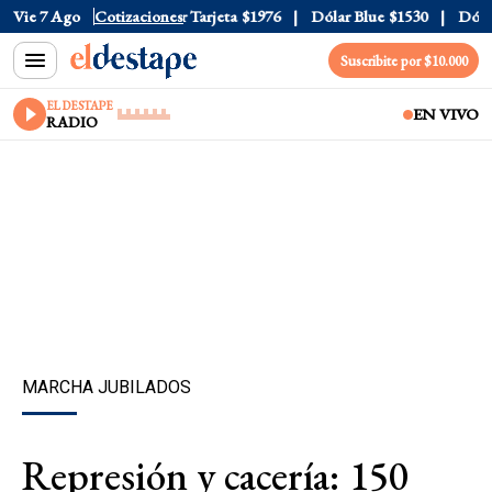
Oficial
Vie 7 Ago
$1520
Cotizaciones
Dólar Tarjeta
$1976
Dólar Blue
$1530
Dólar C
Suscribite por $10.000
EL DESTAPE
EN VIVO
RADIO
MARCHA JUBILADOS
Represión y cacería: 150