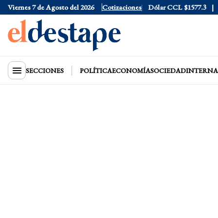
Dólar Tarjeta
Viernes 7 de Agosto del 2026
$1976
Dólar Blue
Cotizaciones
$1530
Dólar CCL
$1577.3
Eur
SECCIONES
POLÍTICA
ECONOMÍA
SOCIEDAD
INTERNA