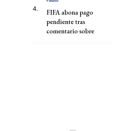
Fútbol
4.
FIFA abona pago
pendiente tras
comentario sobre
"chantaje" del presidente
de la Federación Jordana