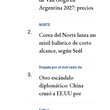
Argentina 2027: precios
y fecha
NORTE
2.
Corea del Norte lanza un
misil balístico de corto
alcance, según Seúl
Disputa por el mercado de
telecomunicaciones
3.
Otro escándalo
diplomático: China
cruzó a EE.UU por
presionar a una
cooperativa Argentina