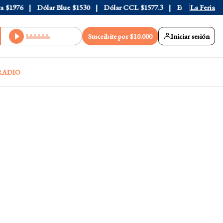
976
Dólar Blue
$1530
Dólar CCL
$1577.3
Euro
$1688.03
La Feria
Suscribite por $10.000
Iniciar sesión
RADIO