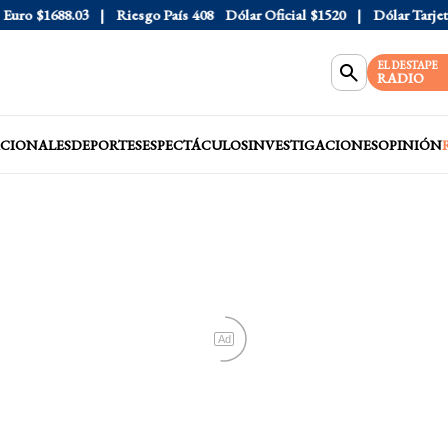
o
$1688.03
Riesgo País
408
Dólar Oficial
$1520
Dólar Tarjeta
$1
EL DESTAPE
RADIO
CIONALES
DEPORTES
ESPECTÁCULOS
INVESTIGACIONES
OPINIÓN
Ad