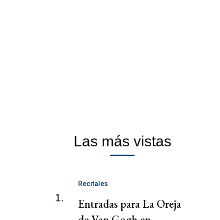
Las más vistas
Recitales
1.
Entradas para La Oreja
de Van Gogh en