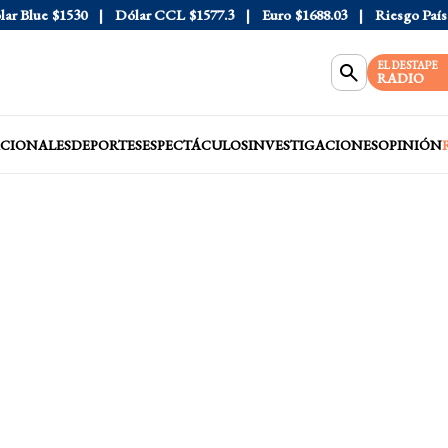
Blue
$1530
Dólar CCL
$1577.3
Euro
$1688.03
Riesgo País
40
EL DESTAPE
RADIO
CIONALES
DEPORTES
ESPECTÁCULOS
INVESTIGACIONES
OPINIÓN