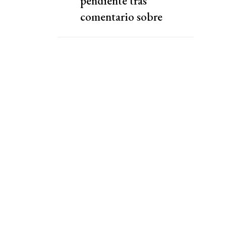
pendiente tras
comentario sobre
"chantaje" del presidente
de la Federación Jordana