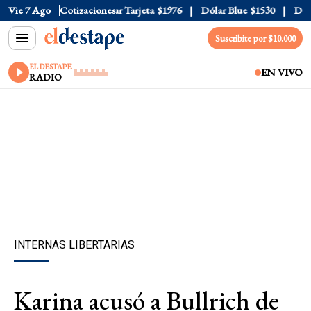
r Oficial
Vie 7 Ago
$1520
Cotizaciones
Dólar Tarjeta
$1976
Dólar Blue
$1530
Dólar 
Suscribite por $10.000
EL DESTAPE
EN VIVO
RADIO
INTERNAS LIBERTARIAS
Karina acusó a Bullrich de