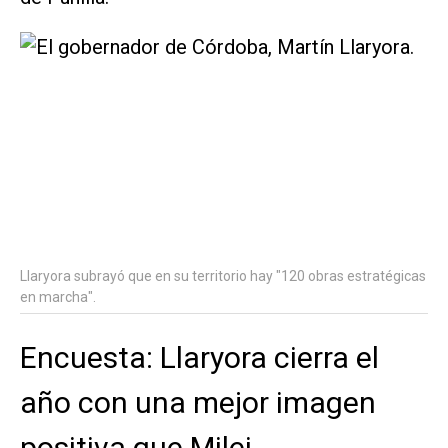
Llaryora subrayó que en su territorio hay "120 obras estratégicas
en marcha".
Encuesta: Llaryora cierra el
año con una mejor imagen
positiva que Milei