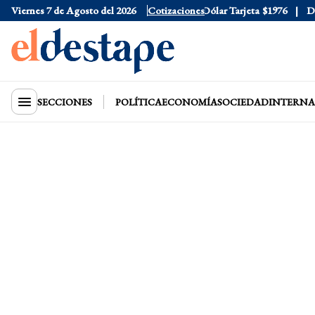
Viernes 7 de Agosto del 2026
Dólar Oficial
$1520
Cotizaciones
Dólar Tarjeta
$1976
Dólar
SECCIONES
POLÍTICA
ECONOMÍA
SOCIEDAD
INTERNA