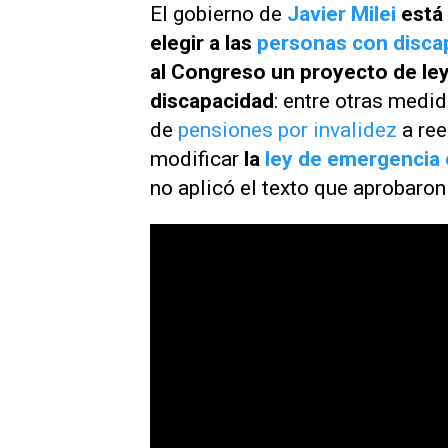
El gobierno de
Javier Milei
está 
elegir a las
personas con disca
al Congreso un proyecto de ley 
discapacidad
: entre otras medid
de
pensiones por invalidez
a ree
modificar
la
ley de emergencia 
no aplicó el texto que aprobaro