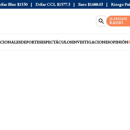
 Blue
$1530
Dólar CCL
$1577.3
Euro
$1688.03
Riesgo País
4
EL DESTAPE
RADIO
CIONALES
DEPORTES
ESPECTÁCULOS
INVESTIGACIONES
OPINIÓN