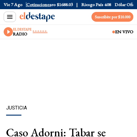
lar CCL
Vie 7 Ago
$1577.3
Cotizaciones
Euro
$1688.03
Riesgo País
408
Dólar Oficial
$
Suscribite por $10.000
EL DESTAPE
EN VIVO
RADIO
JUSTICIA
Caso Adorni: Tabar se