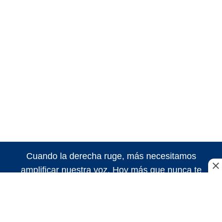
Cuando la derecha ruge, más necesitamos
amplificar nuestra voz. Hoy más que nunca te
necesitamos para seguir haciendo nuestro trabajo.
¡Sigamos haciendo historia!
Suscribite