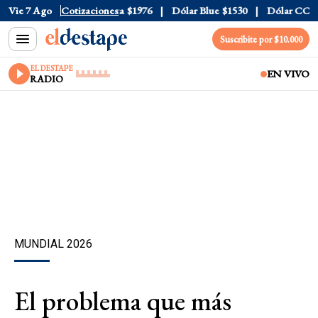
$1520
Vie 7 Ago
Dólar Tarjeta
Cotizaciones
$1976
Dólar Blue
$1530
Dólar CCL
$15
Suscribite por $10.000
EL DESTAPE
EN VIVO
RADIO
MUNDIAL 2026
El problema que más