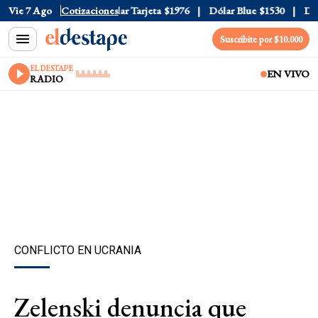
r Oficial
Vie 7 Ago
$1520
Cotizaciones
Dólar Tarjeta
$1976
Dólar Blue
$1530
Dólar
Suscribite por $10.000
EL DESTAPE
EN VIVO
RADIO
CONFLICTO EN UCRANIA
Zelenski denuncia que