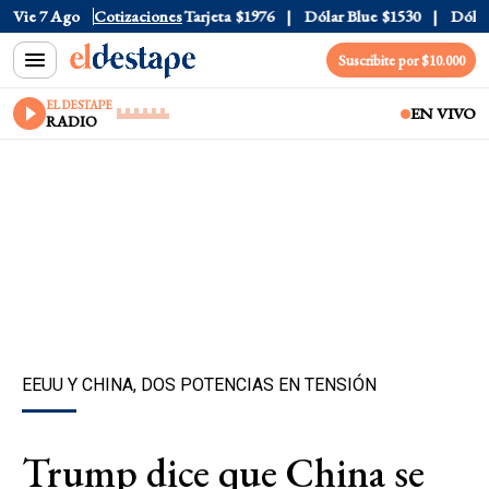
ficial
Vie 7 Ago
$1520
Cotizaciones
Dólar Tarjeta
$1976
Dólar Blue
$1530
Dólar C
Suscribite por $10.000
EL DESTAPE
EN VIVO
RADIO
EEUU Y CHINA, DOS POTENCIAS EN TENSIÓN
Trump dice que China se