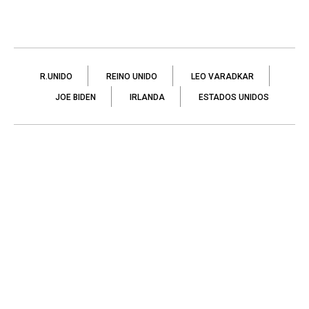
R.UNIDO
REINO UNIDO
LEO VARADKAR
JOE BIDEN
IRLANDA
ESTADOS UNIDOS