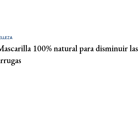
ELLEZA
Mascarilla 100% natural para disminuir las
arrugas