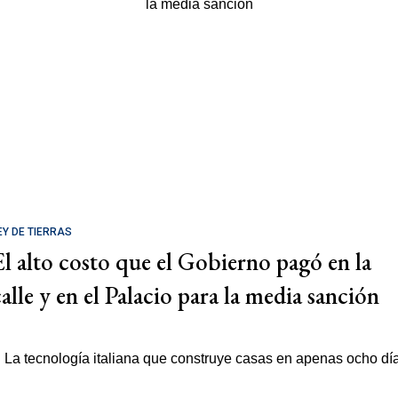
EY DE TIERRAS
El alto costo que el Gobierno pagó en la
calle y en el Palacio para la media sanción