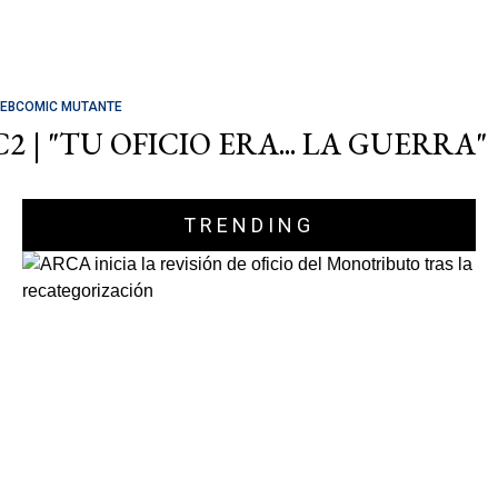
EBCOMIC MUTANTE
C2 | "TU OFICIO ERA... LA GUERRA"
TRENDING